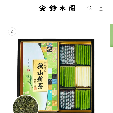
コンテ
カ
ンツに
ー
進む
ト
商品情
報にス
キップ