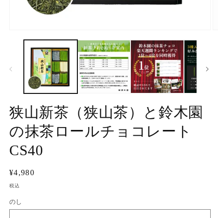
モ
ー
ダ
ル
で
メ
デ
ィ
ア
狭山新茶（狭山茶）と鈴木園
(1)
(2
を
の抹茶ロールチョコレート
開
く
CS40
通
¥4,980
常
税込
価
のし
格