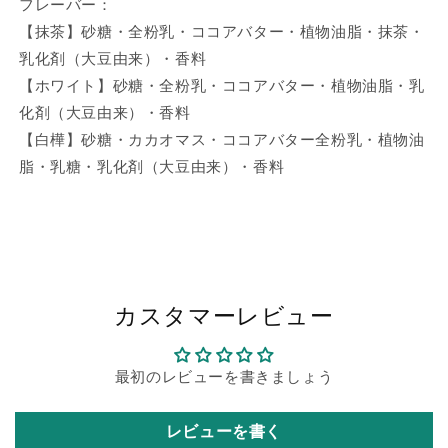
フレーバー：
の
の
抹
抹
【抹茶】砂糖・全粉乳・ココアバター・植物油脂・抹茶・
茶
茶
乳化剤（大豆由来）・香料
ロ
ロ
【ホワイト】砂糖・全粉乳・ココアバター・植物油脂・乳
ー
ー
化剤（大豆由来）・香料
ル
ル
【白樺】砂糖・カカオマス・ココアバター全粉乳・植物油
チ
チ
脂・乳糖・乳化剤（大豆由来）・香料
ョ
ョ
コ
コ
レ
レ
ー
ー
ト
ト
CS40
CS40
カスタマーレビュー
の
の
数
数
量
量
最初のレビューを書きましょう
を
を
減
増
レビューを書く
ら
や