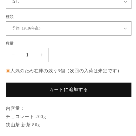
種類
数量
数
量
狭
狭
山
山
人気のため在庫の残り3個（次回の入荷は未定です）
新
新
茶
茶
（狭
（狭
カートに追加する
山
山
茶）
茶）
内容量：
と
と
鈴
鈴
チョコレート 200g
木
木
狭山茶 新茶 80g
園
園