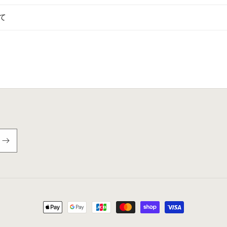
品
品
小
小
て
平
平
土
土
産
産
の
の
数
数
量
量
を
を
減
増
ら
や
す
す
決
済