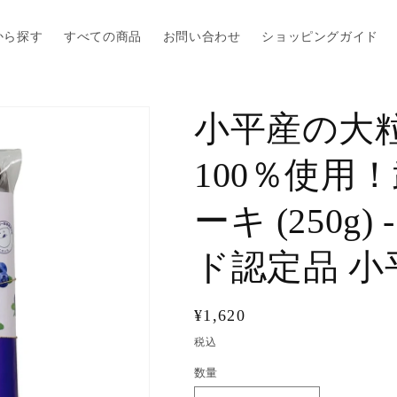
から探す
すべての商品
お問い合わせ
ショッピングガイド
小平産の大
100％使用
ーキ (250g
ド認定品 小
通
¥1,620
常
税込
価
数量
数
格