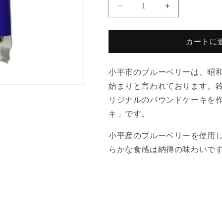
量
小
小
平
平
産
産
カートに
の
の
大
大
粒
粒
小平市のブルーベリーは、昭和
ブ
ブ
始まりと言われております。
ル
ル
リジナルのパウンドケーキを作
ー
ー
キ」です。
ベ
ベ
リ
リ
小平産のブルーベリーを使用
ー
ー
らかな食感は納得の味わいで
100％
100％
使
使
用！
用！
武
武
蔵
蔵
野
野