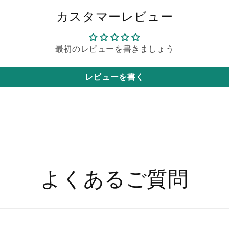
パ
パ
カスタマーレビュー
ウ
ウ
ン
ン
ド
ド
最初のレビューを書きましょう
ケ
ケ
ー
ー
キ
キ
レビューを書く
(250g)
(250g)
-
-
コ
コ
ダ
ダ
イ
イ
ラ
ラ
ブ
ブ
ラ
ラ
よくあるご質問
ン
ン
ド
ド
認
認
定
定