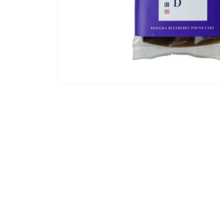
モ
ー
ダ
ル
で
メ
デ
ィ
ア
(1)
を
開
く