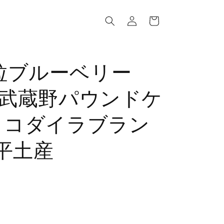
ロ
カ
グ
ー
イ
ト
ン
粒ブルーベリー
！武蔵野パウンドケ
) - コダイラブラン
平土産