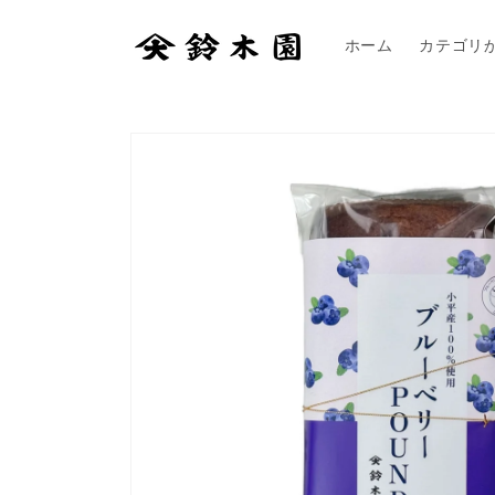
コンテ
ンツに
進む
ホーム
カテゴリ
商品情
報にス
キップ