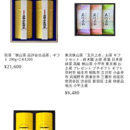
格
格
煎茶「狭山茶 品評会出品茶」ギフ
東京狭山茶「玉川上水」お茶 ギフ
ト 200g×2 KE200
トセット - 鈴木園 お茶 茶葉 日本茶
緑茶 高級 狭山茶 小平市 東京都 お
通
¥21,600
土産 プレゼント プチギフト ギフト
羽村市 福生市 昭島市 立川市 小金井
常
市 武蔵野市 西東京市 三鷹市 杉並区
価
世田谷区 渋谷区 新宿区 土産 特産品
地元 小平土産
格
通
¥6,480
常
価
格