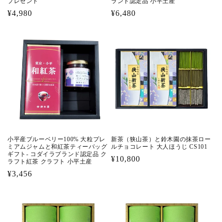
プレゼント
ランド認定品 小平土産
通
¥4,980
通
¥6,480
常
常
価
価
格
格
小平産ブルーベリー100% 大粒プレ
新茶（狭山茶）と鈴木園の抹茶ロー
ミアムジャムと和紅茶ティーバッグ
ルチョコレート 大人ほうじ CS101
ギフト- コダイラブランド認定品 ク
通
¥10,800
ラフト紅茶 クラフト 小平土産
常
通
¥3,456
価
常
格
価
格