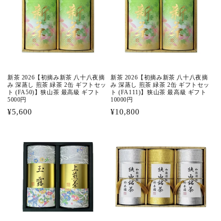
新茶 2026【初摘み新茶 八十八夜摘
新茶 2026【初摘み新茶 八十八夜摘
み 深蒸し 煎茶 緑茶 2缶 ギフトセッ
み 深蒸し 煎茶 緑茶 2缶 ギフトセッ
ト (FA50)】狭山茶 最高級 ギフト
ト (FA111)】狭山茶 最高級 ギフト
5000円
10000円
通
¥5,600
通
¥10,800
常
常
価
価
格
格