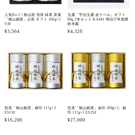
人気No.1！狭山茶 煎茶 緑茶 茶葉
玉露「宇治玉露 金ラベル」ギフト
「狭山銘茶」お茶 ギフト 100g×2
80g 2本セット KA401 明治37年創業
S30
鈴木園
通
¥3,564
通
¥4,320
常
常
価
価
格
格
煎茶「狭山銘茶」銀印 117g×3
煎茶「狭山銘茶」金印 200g×2、銀
ES150
印 117g×1 ES250
通
¥16,200
通
¥27,000
常
常
価
価