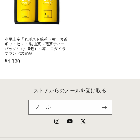
小平土産「丸ポスト銘茶（黄）お茶
ギフトセット 狭山茶（煎茶ティー
バッグ2.5g×10包）×2本 - コダイラ
ブランド認定品
通
¥4,320
常
価
格
ストアからのメールを受け取る
メール
Instagram
YouTube
X
(Twitter)