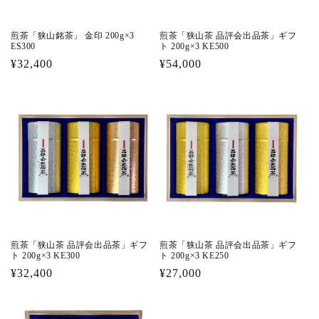
煎茶「狭山銘茶」 金印 200g×3
煎茶「狭山茶 品評会出品茶」ギフ
ES300
ト 200g×3 KE500
通
¥32,400
通
¥54,000
常
常
価
価
格
格
煎茶「狭山茶 品評会出品茶」ギフ
煎茶「狭山茶 品評会出品茶」ギフ
ト 200g×3 KE300
ト 200g×3 KE250
通
¥32,400
通
¥27,000
常
常
価
価