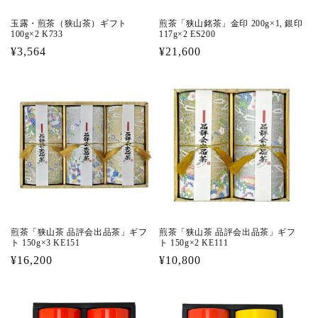
玉露・煎茶（狭山茶）ギフト
煎茶「狭山銘茶」金印 200g×1, 銀印
100g×2 K733
117g×2 ES200
通
¥3,564
通
¥21,600
常
常
価
価
格
格
煎茶「狭山茶 品評会出品茶」ギフ
煎茶「狭山茶 品評会出品茶」ギフ
ト 150g×3 KE151
ト 150g×2 KE111
通
¥16,200
通
¥10,800
常
常
価
価
格
格