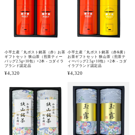
小平土産「丸ポスト銘茶（赤）お茶
小平土産「丸ポスト銘茶（赤&黄）
ギフトセット 狭山茶（煎茶ティー
お茶ギフトセット 狭山茶（煎茶テ
バッグ2.5g×10包）×2本 - コダイラ
ィーバッグ2.5g×10包）×2本 - コダ
ブランド認定品
イラブランド認定品
通
¥4,320
通
¥4,320
常
常
価
価
格
格