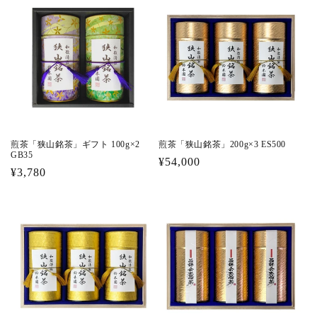
格
格
煎茶「狭山銘茶」ギフト 100g×2
煎茶「狭山銘茶」200g×3 ES500
GB35
通
¥54,000
通
¥3,780
常
常
価
価
格
格