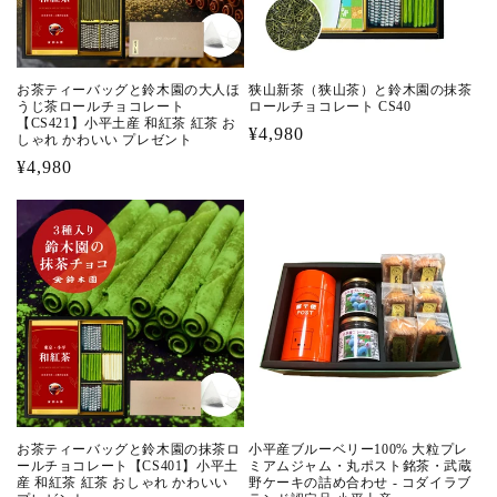
お茶ティーバッグと鈴木園の大人ほ
狭山新茶（狭山茶）と鈴木園の抹茶
うじ茶ロールチョコレート
ロールチョコレート CS40
【CS421】小平土産 和紅茶 紅茶 お
通
¥4,980
しゃれ かわいい プレゼント
常
通
¥4,980
価
常
格
価
格
お茶ティーバッグと鈴木園の抹茶ロ
小平産ブルーベリー100% 大粒プレ
ールチョコレート【CS401】小平土
ミアムジャム・丸ポスト銘茶・武蔵
産 和紅茶 紅茶 おしゃれ かわいい
野ケーキの詰め合わせ - コダイラブ