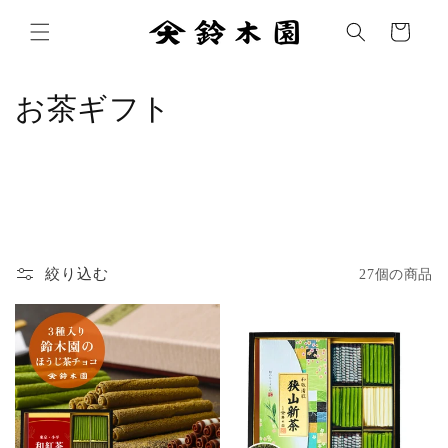
コンテ
カ
ンツに
ー
進む
ト
コ
お茶ギフト
レ
ク
シ
ョ
絞り込む
27個の商品
ン
: